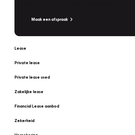
Is uw auto toe aan Onderhoud, Bandenwissel of een Va
Maak een afspraak
Lease
Private lease
Private lease used
Zakelijke lease
Financial Lease aanbod
Zekerheid