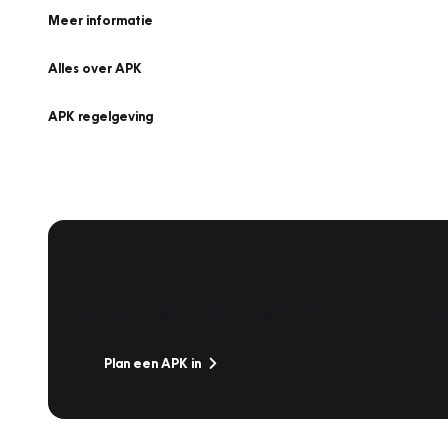
Meer informatie
Alles over APK
APK regelgeving
APK Keuring bij Vakgarage!
Is het weer tijd voor de jaarlijkse APK? Ga snel naar V
Plan een APK in