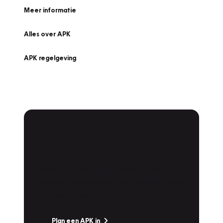
Meer informatie
Alles over APK
APK regelgeving
APK Keuring bij
Vakgarage!
Is het weer tijd voor de jaarlijkse APK? Ga
snel naar Vakgarage bij u in de buurt, en ga
zonder zorgen de weg op!
Plan een APK in