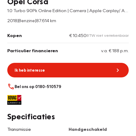
Opel Corsa
1.0 Turbo 90Pk Online Edition | Camera | Apple Carplay/ Android Auto |
2018
|
Benzine
|
87.614 km
Kopen
€ 10.450
BTW niet verrekenbaar
Particulier financieren
v.a. € 188 p.m.
Ik heb interesse
Bel ons op 0180-510579
Specificaties
Transmissie
Handgeschakeld