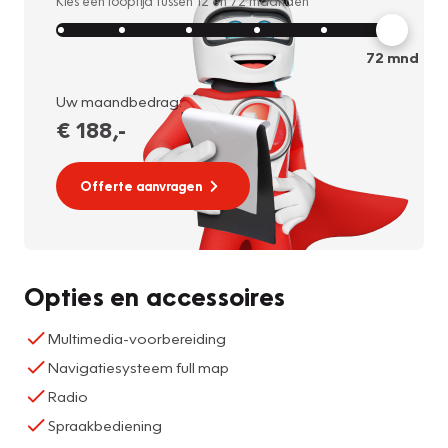
Kies een looptijd tussen
12
en
72
maanden
72
mnd
Uw maandbedrag:
€ 188
,-
Offerte aanvragen
Opties en accessoires
Multimedia-voorbereiding
Navigatiesysteem full map
Radio
Spraakbediening