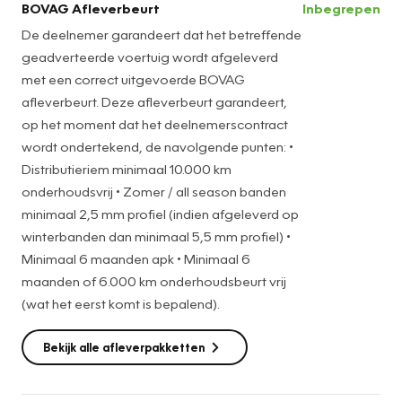
BOVAG Afleverbeurt
Inbegrepen
53180775 Ook evt. 's Avonds geopend op afspraak.
De deelnemer garandeert dat het betreffende
geadverteerde voertuig wordt afgeleverd
Let Op!! deze auto staat op onze andere vestiging in
met een correct uitgevoerde BOVAG
Ouderkerk aan den IJssel. Autobedrijf Blok IJsseldijk Noord
afleverbeurt. Deze afleverbeurt garandeert,
224 2935 BN Ouderkerk aan den IJssel 0180-681161 of 06-
op het moment dat het deelnemerscontract
53180775 (Peter Blok) www.autobedrijfblok.nl
wordt ondertekend, de navolgende punten: •
Distributieriem minimaal 10.000 km
onderhoudsvrij • Zomer / all season banden
minimaal 2,5 mm profiel (indien afgeleverd op
winterbanden dan minimaal 5,5 mm profiel) •
Minimaal 6 maanden apk • Minimaal 6
maanden of 6.000 km onderhoudsbeurt vrij
(wat het eerst komt is bepalend).
Bekijk alle afleverpakketten