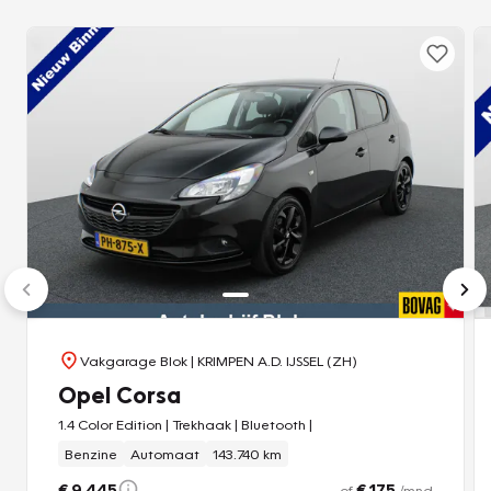
Vakgarage Blok
| KRIMPEN A.D. IJSSEL (ZH)
Opel Corsa
1.4 Color Edition | Trekhaak | Bluetooth |
Benzine
Automaat
143.740 km
€ 9.445
€ 175
of
/mnd