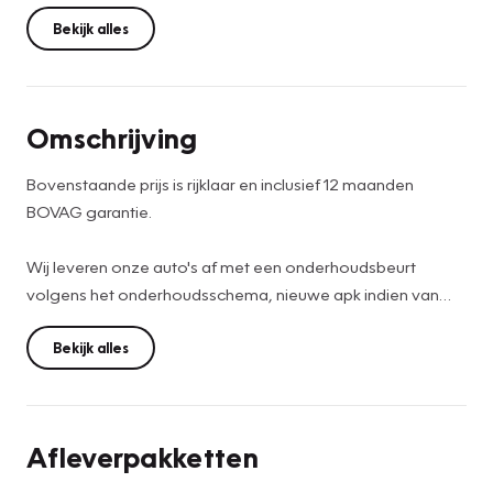
Bekijk alles
Omschrijving
Bovenstaande prijs is rijklaar en inclusief 12 maanden
BOVAG garantie.
Wij leveren onze auto's af met een onderhoudsbeurt
volgens het onderhoudsschema, nieuwe apk indien van
toepassing, auto wordt volledig binnen en buiten
professioneel gereinigd, indien nodig nieuw matten set,
Bekijk alles
RDW teller rapport en tenaamstelling van de auto op u
naam.
Afleverpakketten
Voor meer informatie over deze auto of interesse in een
proefrit kunt u bellen met Peter Blok 0180-681161 of 06-