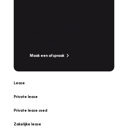
Plan een
Werkplaatsafspraak
Is uw auto toe aan Onderhoud,
Bandenwissel of een Vakantiecheck? Plan
online een afspraak!
Maak een afspraak
Lease
Private lease
Private lease used
Zakelijke lease