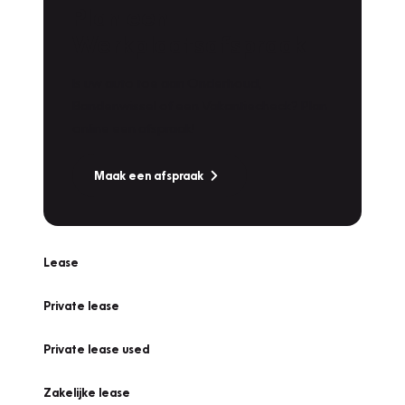
Plan een
Werkplaatsafspraak
Is uw auto toe aan Onderhoud,
Bandenwissel of een Vakantiecheck? Plan
online een afspraak!
Maak een afspraak
Lease
Private lease
Private lease used
Zakelijke lease