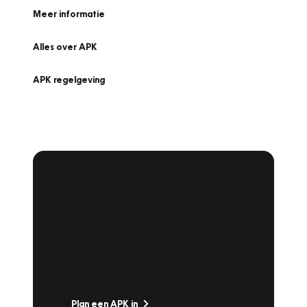
Meer informatie
Alles over APK
APK regelgeving
APK Keuring bij
Vakgarage!
Is het weer tijd voor de jaarlijkse APK? Ga
snel naar Vakgarage bij u in de buurt, en ga
zonder zorgen de weg op!
Plan een APK in