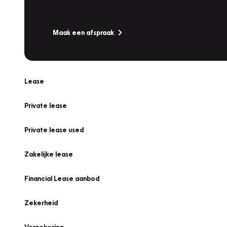
Is uw auto toe aan Onderhoud, Bandenwissel of een Va
Maak een afspraak
Lease
Private lease
Private lease used
Zakelijke lease
Financial Lease aanbod
Zekerheid