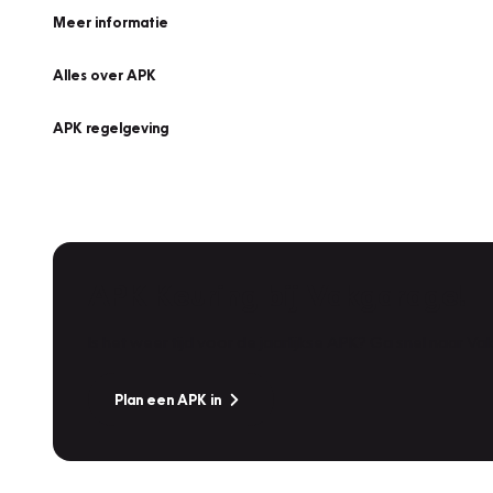
Meer informatie
Alles over APK
APK regelgeving
APK Keuring bij Vakgarage!
Is het weer tijd voor de jaarlijkse APK? Ga snel naar V
Plan een APK in