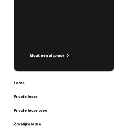
Plan een
Werkplaatsafspraak
Is uw auto toe aan Onderhoud,
Bandenwissel of een Vakantiecheck? Plan
online een afspraak!
Maak een afspraak
Lease
Private lease
Private lease used
Zakelijke lease