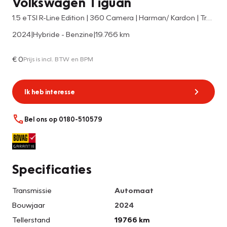
Volkswagen Tiguan
1.5 eTSI R-Line Edition | 360 Camera | Harman/ Kardon | Trekhaak | Panodak | IQ Light | Head Up |
2024
|
Hybride - Benzine
|
19.766 km
€ 0
Prijs is incl. BTW en BPM
Ik heb interesse
Bel ons op 0180-510579
Specificaties
Transmissie
Automaat
Bouwjaar
2024
Tellerstand
19766 km