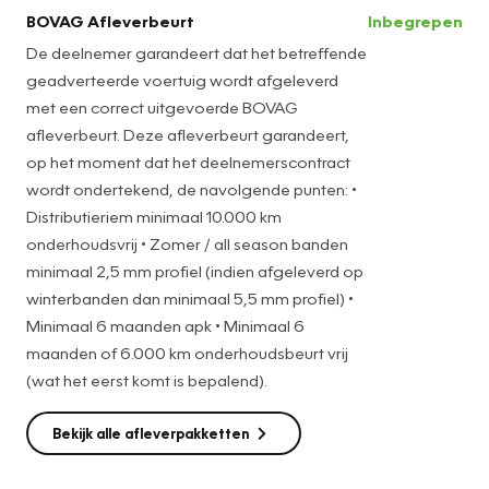
proefrit kunt u bellen met Sander Blok 0180-510579 of 06-
BOVAG Afleverbeurt
Inbegrepen
30876014 Ook evt. 's Avonds geopend op afspraak
De deelnemer garandeert dat het betreffende
geadverteerde voertuig wordt afgeleverd
met een correct uitgevoerde BOVAG
afleverbeurt. Deze afleverbeurt garandeert,
op het moment dat het deelnemerscontract
wordt ondertekend, de navolgende punten: •
Distributieriem minimaal 10.000 km
onderhoudsvrij • Zomer / all season banden
minimaal 2,5 mm profiel (indien afgeleverd op
winterbanden dan minimaal 5,5 mm profiel) •
Minimaal 6 maanden apk • Minimaal 6
maanden of 6.000 km onderhoudsbeurt vrij
(wat het eerst komt is bepalend).
Bekijk alle afleverpakketten