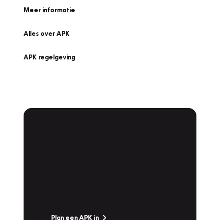
Meer informatie
Alles over APK
APK regelgeving
APK Keuring bij
Vakgarage!
Is het weer tijd voor de jaarlijkse APK? Ga
snel naar Vakgarage bij u in de buurt, en ga
zonder zorgen de weg op!
Plan een APK in