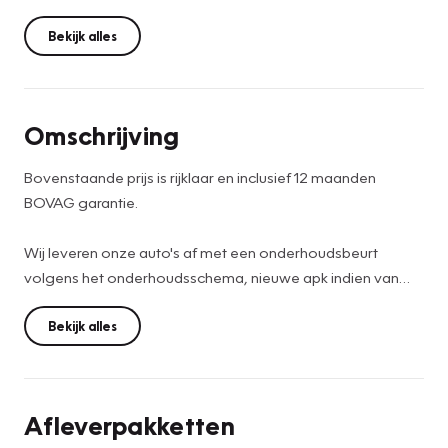
Bekijk alles
Omschrijving
Bovenstaande prijs is rijklaar en inclusief 12 maanden
BOVAG garantie.
Wij leveren onze auto's af met een onderhoudsbeurt
volgens het onderhoudsschema, nieuwe apk indien van
toepassing, auto wordt volledig binnen en buiten
professioneel gereinigd, indien nodig nieuw matten set,
Bekijk alles
RDW teller rapport en tenaamstelling van de auto op u
naam.
Afleverpakketten
Voor meer informatie over deze auto of interesse in een