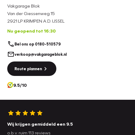
proefrit kunt u bellen met Ruben van Dijke 06-41841274 Ook
Vakgarage Blok
evt. 's Avonds geopend op afspraak
Van der Giessenweg 15
2921 LP KRIMPEN A.D. IJSSEL
Nu geopend tot 16:30
Bel ons op 0180-510579
verkoop@vakgarageblok.nl
Route plannen
9.5/10
Wij krijgen gemiddeld een 9.5
o.b.v. ruim 113 reviews