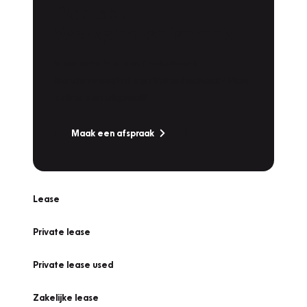
Plan een
Werkplaatsafspraak
Is uw auto toe aan Onderhoud,
Bandenwissel of een Vakantiecheck? Plan
online een afspraak!
Maak een afspraak
Lease
Private lease
Private lease used
Zakelijke lease