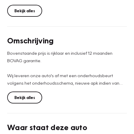
Bekijk alles
Omschrijving
Bovenstaande prijs is rijklaar en inclusief 12 maanden
BOVAG garantie.
Wij leveren onze auto's af met een onderhoudsbeurt
volgens het onderhoudsschema, nieuwe apk indien van
toepassing, auto wordt volledig binnen en buiten
professioneel gereinigd, indien nodig nieuw matten set,
Bekijk alles
RDW teller rapport en tenaamstelling van de auto op u
naam.
Waar staat deze auto
Voor meer informatie over deze auto of interesse in een