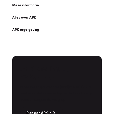
Meer informatie
Alles over APK
APK regelgeving
APK Keuring bij
Vakgarage!
Is het weer tijd voor de jaarlijkse APK? Ga
snel naar Vakgarage bij u in de buurt, en ga
zonder zorgen de weg op!
Plan een APK in