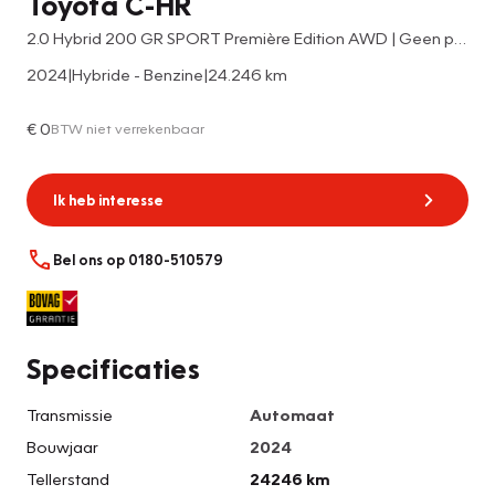
Toyota C-HR
2.0 Hybrid 200 GR SPORT Première Edition AWD | Geen plug-in | Alle opties | 10 jr GARANTIE | Rijklaar!!!
2024
|
Hybride - Benzine
|
24.246 km
€ 0
BTW niet verrekenbaar
Ik heb interesse
Bel ons op 0180-510579
Specificaties
Transmissie
Automaat
Bouwjaar
2024
Tellerstand
24246 km