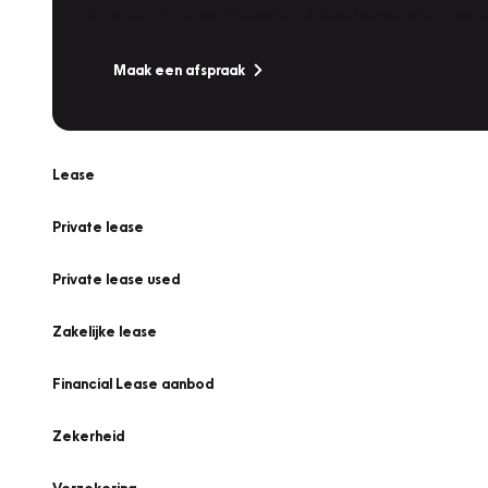
Is uw auto toe aan Onderhoud, Bandenwissel of een Va
Maak een afspraak
Lease
Private lease
Private lease used
Zakelijke lease
Financial Lease aanbod
Zekerheid