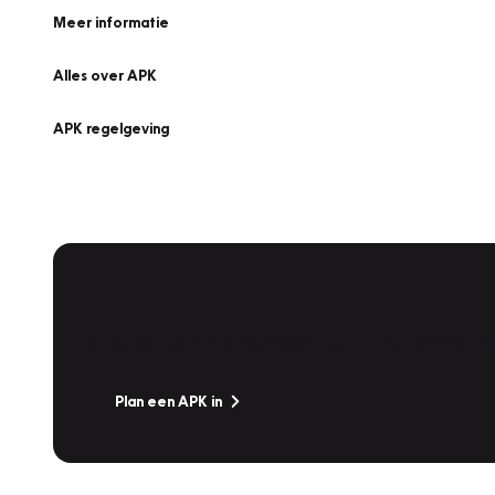
Meer informatie
Alles over APK
APK regelgeving
APK Keuring bij Vakgarage!
Is het weer tijd voor de jaarlijkse APK? Ga snel naar V
Plan een APK in