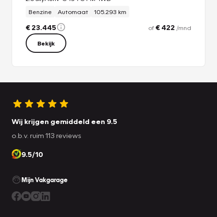
Benzine
Automaat
105.293 km
€ 23.445
€ 422
of
/mnd
Bekijk
Wij krijgen gemiddeld een 9.5
o.b.v. ruim 113 reviews
9.5/10
Mijn Vakgarage