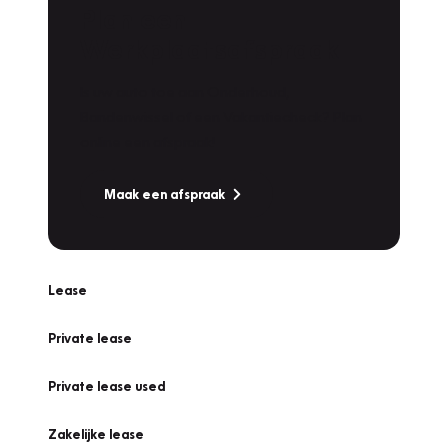
Plan een
Werkplaatsafspraak
Is uw auto toe aan Onderhoud,
Bandenwissel of een Vakantiecheck? Plan
online een afspraak!
Maak een afspraak
Lease
Private lease
Private lease used
Zakelijke lease