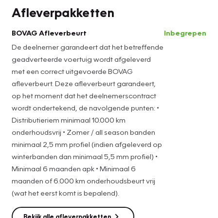
Afleverpakketten
Voor meer informatie over deze auto of interesse in een
proefrit kunt u bellen met Sander Blok 0180-510579 of 06-
BOVAG Afleverbeurt
Inbegrepen
30876014 Ook evt. 's Avonds geopend op afspraak
De deelnemer garandeert dat het betreffende
geadverteerde voertuig wordt afgeleverd
met een correct uitgevoerde BOVAG
afleverbeurt. Deze afleverbeurt garandeert,
op het moment dat het deelnemerscontract
wordt ondertekend, de navolgende punten: •
Distributieriem minimaal 10.000 km
onderhoudsvrij • Zomer / all season banden
minimaal 2,5 mm profiel (indien afgeleverd op
winterbanden dan minimaal 5,5 mm profiel) •
Minimaal 6 maanden apk • Minimaal 6
maanden of 6.000 km onderhoudsbeurt vrij
(wat het eerst komt is bepalend).
Bekijk alle afleverpakketten