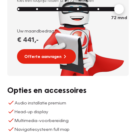
Kies een looptijd tussen
12
en
72
maanden
72
mnd
Uw maandbedrag:
€ 441
,-
Offerte aanvragen
Opties en accessoires
Audio installatie premium
Head-up display
Multimedia-voorbereiding
Navigatiesysteem full map