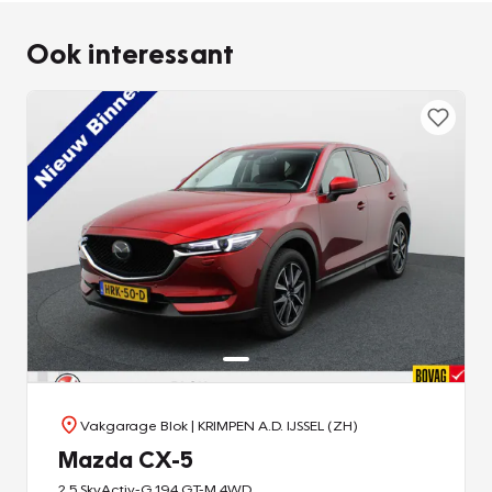
Ook interessant
Vakgarage Blok
| KRIMPEN A.D. IJSSEL (ZH)
Mazda CX-5
2.5 SkyActiv-G 194 GT-M 4WD