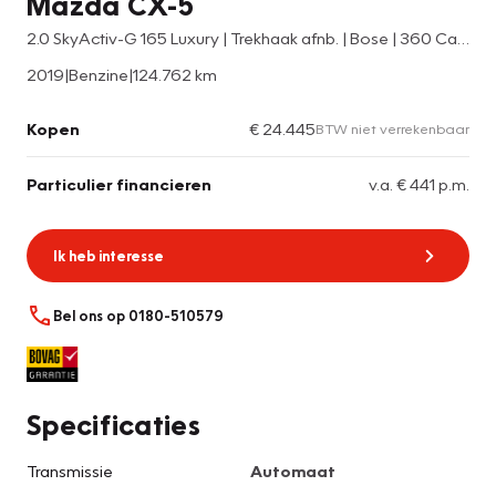
Mazda CX-5
2.0 SkyActiv-G 165 Luxury | Trekhaak afnb. | Bose | 360 Camera | 19'' | Elk. A-klep | Head Up |
2019
|
Benzine
|
124.762 km
Kopen
€ 24.445
BTW niet verrekenbaar
Particulier financieren
v.a. € 441 p.m.
Ik heb interesse
Bel ons op 0180-510579
Specificaties
Transmissie
Automaat