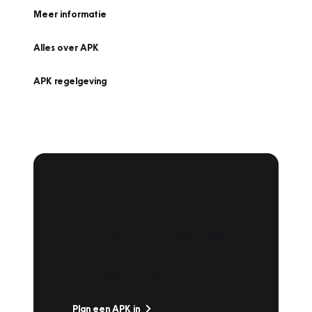
Meer informatie
Alles over APK
APK regelgeving
APK Keuring bij
Vakgarage!
Is het weer tijd voor de jaarlijkse APK? Ga
snel naar Vakgarage bij u in de buurt, en ga
zonder zorgen de weg op!
Plan een APK in