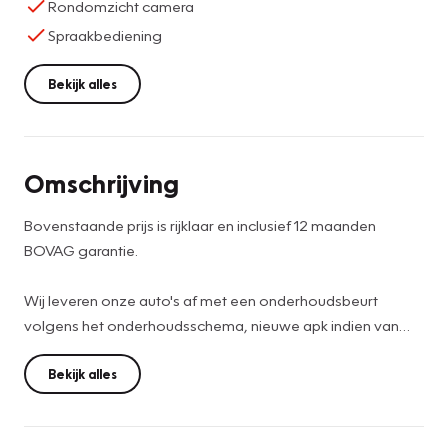
Rondomzicht camera
Spraakbediening
Bekijk alles
Omschrijving
Bovenstaande prijs is rijklaar en inclusief 12 maanden
BOVAG garantie.
Wij leveren onze auto's af met een onderhoudsbeurt
volgens het onderhoudsschema, nieuwe apk indien van
toepassing, auto wordt volledig binnen en buiten
professioneel gereinigd, indien nodig nieuw matten set,
Bekijk alles
RDW teller rapport en tenaamstelling van de auto op u
naam.