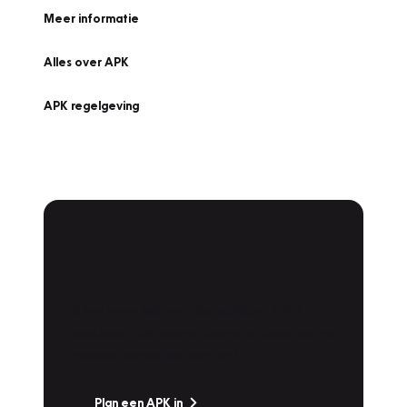
Meer informatie
Alles over APK
APK regelgeving
APK Keuring bij
Vakgarage!
Is het weer tijd voor de jaarlijkse APK? Ga
snel naar Vakgarage bij u in de buurt, en ga
zonder zorgen de weg op!
Plan een APK in