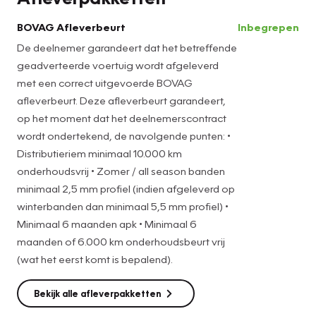
proefrit kunt u bellen met Sander Blok 0180-510579 of 06-
BOVAG Afleverbeurt
Inbegrepen
30876014 Ook evt. 's Avonds geopend op afspraak
De deelnemer garandeert dat het betreffende
geadverteerde voertuig wordt afgeleverd
met een correct uitgevoerde BOVAG
afleverbeurt. Deze afleverbeurt garandeert,
op het moment dat het deelnemerscontract
wordt ondertekend, de navolgende punten: •
Distributieriem minimaal 10.000 km
onderhoudsvrij • Zomer / all season banden
minimaal 2,5 mm profiel (indien afgeleverd op
winterbanden dan minimaal 5,5 mm profiel) •
Minimaal 6 maanden apk • Minimaal 6
maanden of 6.000 km onderhoudsbeurt vrij
(wat het eerst komt is bepalend).
Bekijk alle afleverpakketten