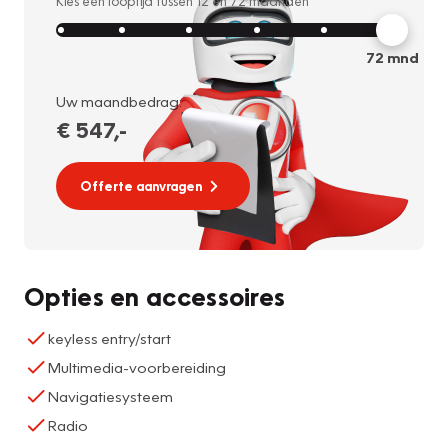
Kies een looptijd tussen
12
en
72
maanden
72
mnd
Uw maandbedrag:
€ 547
,-
Offerte aanvragen
Opties en accessoires
keyless entry/start
Multimedia-voorbereiding
Navigatiesysteem
Radio