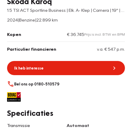
Škoda Karoq
1.5 TSI ACT Sportline Business | Elk. A- Klep | Camera | 19'' | Adapt. Cr. | Keyless | Stoel & Stuur verw. |
2024
|
Benzine
|
22.899 km
Kopen
€ 36.745
Prijs is incl. BTW en BPM
Particulier financieren
v.a. € 547 p.m.
Ik heb interesse
Bel ons op 0180-510579
Specificaties
Transmissie
Automaat