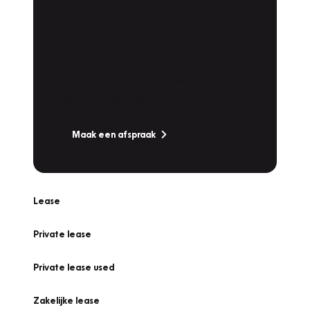
Plan een
Werkplaatsafspraak
Is uw auto toe aan Onderhoud,
Bandenwissel of een Vakantiecheck? Plan
online een afspraak!
Maak een afspraak
Lease
Private lease
Private lease used
Zakelijke lease