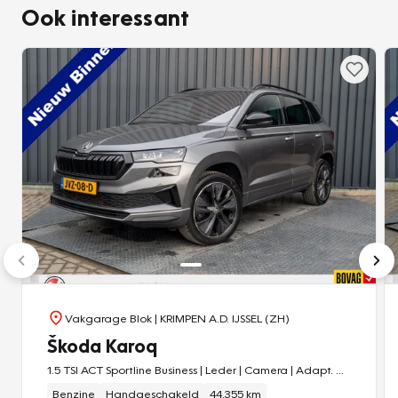
Ook interessant
Vakgarage Blok
| KRIMPEN A.D. IJSSEL (ZH)
Škoda Karoq
1.5 TSI ACT Sportline Business | Leder | Camera | Adapt. Cruise control | Stoel & Stuur verw. |
Benzine
Handgeschakeld
44.355 km