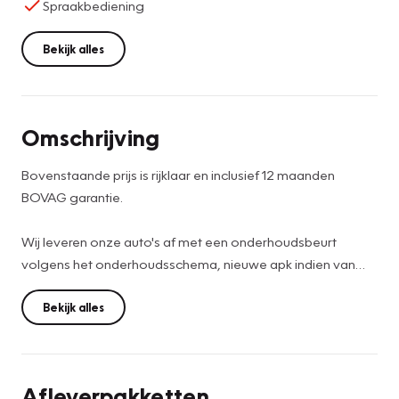
Spraakbediening
Bekijk alles
Omschrijving
Bovenstaande prijs is rijklaar en inclusief 12 maanden
BOVAG garantie.
Wij leveren onze auto's af met een onderhoudsbeurt
volgens het onderhoudsschema, nieuwe apk indien van
toepassing, auto wordt volledig binnen en buiten
professioneel gereinigd, indien nodig nieuw matten set,
Bekijk alles
RDW teller rapport en tenaamstelling van de auto op u
naam.
Afleverpakketten
Voor meer informatie over deze auto of interesse in een