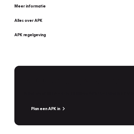
Meer informatie
Alles over APK
APK regelgeving
APK Keuring bij Vakgarage!
Is het weer tijd voor de jaarlijkse APK? Ga snel naar V
Plan een APK in