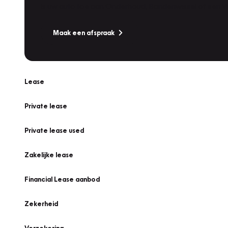
Is uw auto toe aan Onderhoud, Bandenwissel of een Va
Maak een afspraak
Lease
Private lease
Private lease used
Zakelijke lease
Financial Lease aanbod
Zekerheid