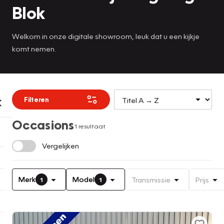
Blok
Welkom in onze digitale showroom, leuk dat u een kijkje
komt nemen.
Filteren
Occasions
1 resultaat
Vergelijken
Merk
Model
Transmissie
Prijs
1
1