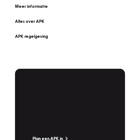
Meer informatie
Alles over APK
APK regelgeving
APK Keuring bij
Vakgarage!
Is het weer tijd voor de jaarlijkse APK? Ga
snel naar Vakgarage bij u in de buurt, en ga
zonder zorgen de weg op!
Plan een APK in