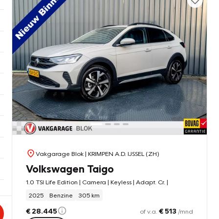
Vakgarage Blok
| KRIMPEN A.D. IJSSEL (ZH)
Volkswagen Taigo
1.0 TSI Life Edition | Camera | Keyless | Adapt. Cr. |
2025
Benzine
305 km
€ 28.445
€ 513
of v.a.
/mnd