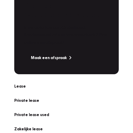
Plan een
Werkplaatsafspraak
Is uw auto toe aan Onderhoud,
Bandenwissel of een Vakantiecheck? Plan
online een afspraak!
Maak een afspraak
Lease
Private lease
Private lease used
Zakelijke lease