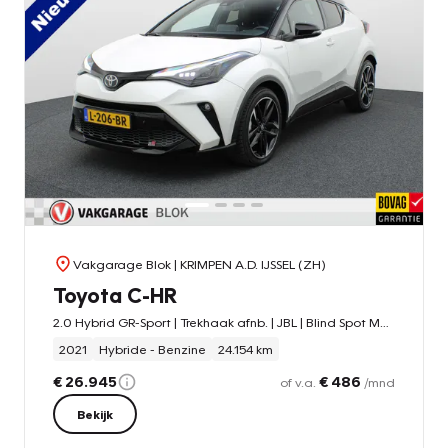
Vakgarage Blok
| KRIMPEN A.D. IJSSEL (ZH)
Toyota C-HR
2.0 Hybrid GR-Sport | Trekhaak afnb. | JBL | Blind Spot Monitor | Stoelver. |
2021
Hybride - Benzine
24.154 km
€ 26.945
€ 486
of v.a.
/mnd
Bekijk