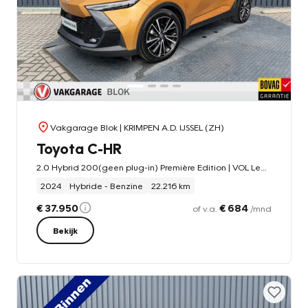
Vakgarage Blok
| KRIMPEN A.D. IJSSEL (ZH)
Toyota C-HR
2.0 Hybrid 200(geen plug-in) Première Edition | VOL Leer | Stuurverwarming | Pano dak | JBL | Heud-up | Rijklaar!!!
2024
Hybride - Benzine
22.216 km
€ 37.950
€ 684
of v.a.
/mnd
Bekijk