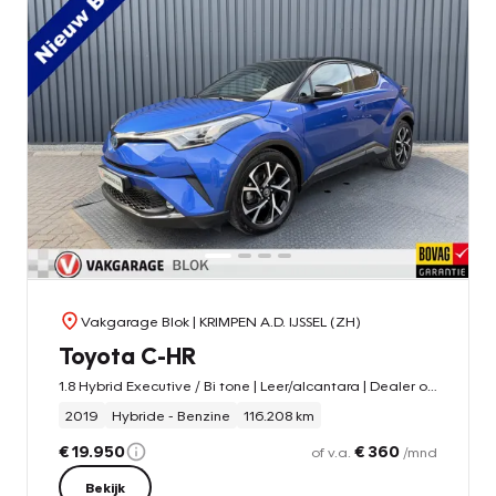
Vakgarage Blok
| KRIMPEN A.D. IJSSEL (ZH)
Toyota C-HR
1.8 Hybrid Executive / Bi tone | Leer/alcantara | Dealer onderhouden | LED | JBL | Rijklaar!!
2019
Hybride - Benzine
116.208 km
€ 19.950
€ 360
of v.a.
/mnd
Bekijk