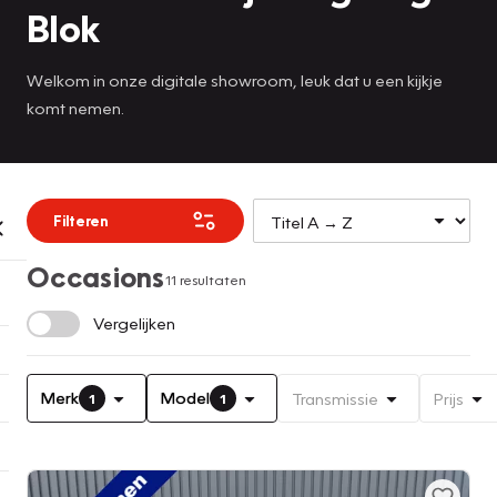
Blok
Welkom in onze digitale showroom, leuk dat u een kijkje
komt nemen.
Filteren
Occasions
11 resultaten
Vergelijken
Merk
Model
Transmissie
Prijs
1
1