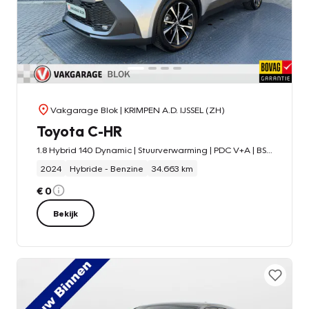
Vakgarage Blok
| KRIMPEN A.D. IJSSEL (ZH)
Toyota C-HR
1.8 Hybrid 140 Dynamic | Stuurverwarming | PDC V+A | BSM | 10jr GARANTIE | Rijklaar!!
2024
Hybride - Benzine
34.663 km
€ 0
Bekijk