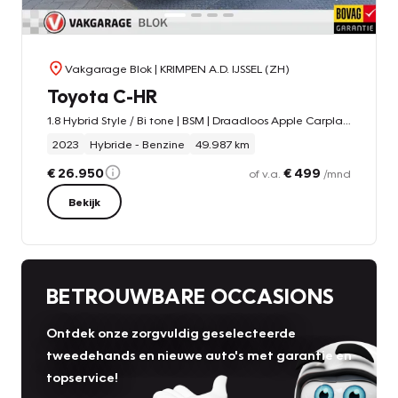
Vakgarage Blok
| KRIMPEN A.D. IJSSEL (ZH)
Toyota C-HR
1.8 Hybrid Style / Bi tone | BSM | Draadloos Apple Carplay/Android auto | PDC V+A | Rijklaar!!!
2023
Hybride - Benzine
49.987 km
€ 26.950
€ 499
of v.a.
/mnd
Bekijk
BETROUWBARE OCCASIONS
Ontdek onze zorgvuldig geselecteerde
tweedehands en nieuwe auto's met garantie en
topservice!