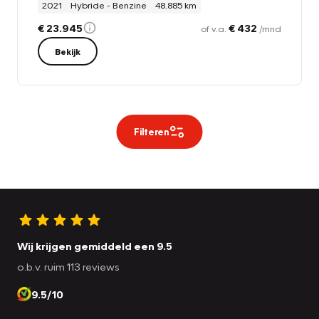
2021
Hybride - Benzine
48.885 km
€ 23.945
€ 432
of v.a.
/mnd
Bekijk
Filteren
Wij krijgen gemiddeld een 9.5
o.b.v. ruim 113 reviews
9.5/10