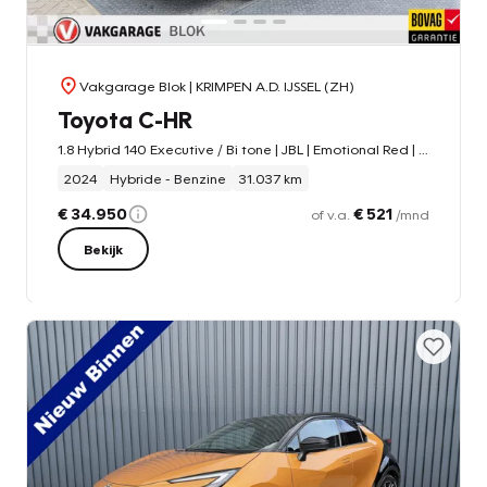
Vakgarage Blok
| KRIMPEN A.D. IJSSEL (ZH)
Toyota C-HR
1.8 Hybrid 140 Executive / Bi tone | JBL | Emotional Red | 10 jr GARANTIE | Rijklaar!!!
2024
Hybride - Benzine
31.037 km
€ 34.950
€ 521
of v.a.
/mnd
Bekijk