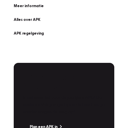
Meer informatie
Alles over APK
APK regelgeving
APK Keuring bij
Vakgarage!
Is het weer tijd voor de jaarlijkse APK? Ga
snel naar Vakgarage bij u in de buurt, en ga
zonder zorgen de weg op!
Plan een APK in