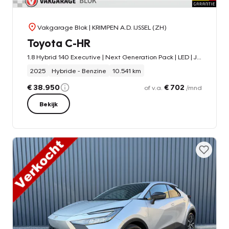
Vakgarage Blok
| KRIMPEN A.D. IJSSEL (ZH)
Toyota C-HR
1.8 Hybrid 140 Executive | Next Generation Pack | LED | JBL | Rijklaar!!
2025
Hybride - Benzine
10.541 km
€ 38.950
€ 702
of v.a.
/mnd
Bekijk