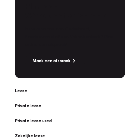
Plan een
Werkplaatsafspraak
Is uw auto toe aan Onderhoud,
Bandenwissel of een Vakantiecheck? Plan
online een afspraak!
Maak een afspraak
Lease
Private lease
Private lease used
Zakelijke lease