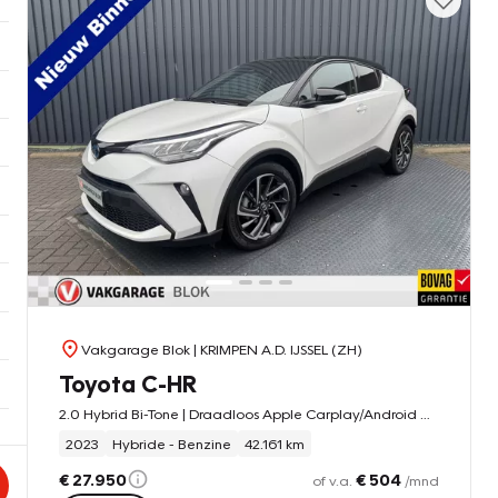
Vakgarage Blok
| KRIMPEN A.D. IJSSEL (ZH)
Toyota C-HR
2.0 Hybrid Bi-Tone | Draadloos Apple Carplay/Android auto | PDC V+A | BSM | 10jr GARANTIE | Rijklaar!!!
2023
Hybride - Benzine
42.161 km
€ 27.950
€ 504
of v.a.
/mnd