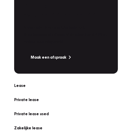
Plan een
Werkplaatsafspraak
Is uw auto toe aan Onderhoud,
Bandenwissel of een Vakantiecheck? Plan
online een afspraak!
Maak een afspraak
Lease
Private lease
Private lease used
Zakelijke lease