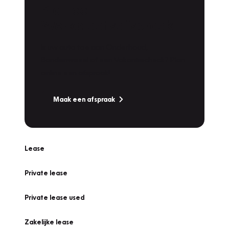
Plan een
Werkplaatsafspraak
Is uw auto toe aan Onderhoud,
Bandenwissel of een Vakantiecheck? Plan
online een afspraak!
Maak een afspraak
Lease
Private lease
Private lease used
Zakelijke lease