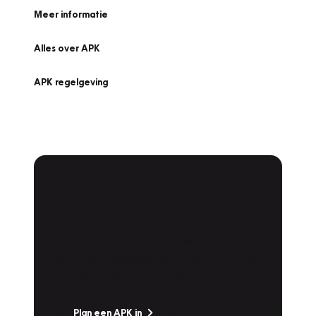
Meer informatie
Alles over APK
APK regelgeving
APK Keuring bij
Vakgarage!
Is het weer tijd voor de jaarlijkse APK? Ga
snel naar Vakgarage bij u in de buurt, en ga
zonder zorgen de weg op!
Plan een APK in