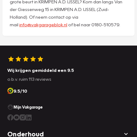
grote beurt in KRIMPEN A.D. IJSSEL? Kom dan langs Van
der Giessenweg 15 in KRIMPEN A.D. IJSSEL (Zuid-
Holland). Of neem contact op via
mail
info@vakgarageblok.nl
of bel naar 0180-510579.
Wij krijgen gemiddeld een 9.5
o.b.v. ruim 113 reviews
9.5/10
Mijn Vakgarage
Onderhoud