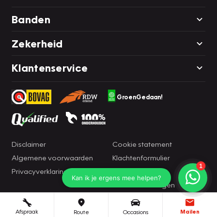
Banden
Zekerheid
Klantenservice
GroenGedaan!
Disclaimer
Cookie statement
Algemene voorwaarden
Klachtenformulier
Privacyverklaring
Brandportal
Cookie instellingen
Afspraak
Mailen
Route
Occasions