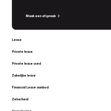
Is uw auto toe aan Onderhoud, Bandenwissel of een Va
Maak een afspraak
Lease
Private lease
Private lease used
Zakelijke lease
Financial Lease aanbod
Zekerheid