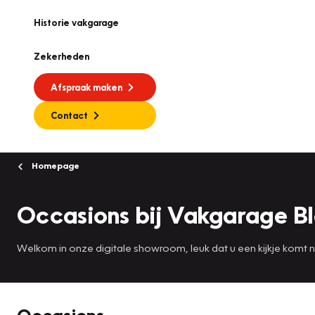
Historie vakgarage
Zekerheden
Afspraak maken
Contact
Homepage
Occasions bij Vakgarage B
Welkom in onze digitale showroom, leuk dat u een kijkje komt
Occasions