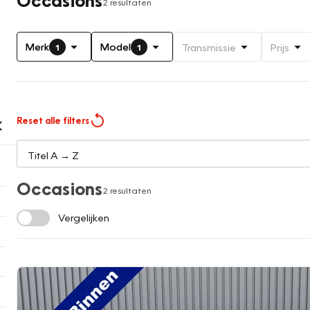
2 resultaten
Merk
Model
Transmissie
Prijs
1
1
Reset alle filters
Occasions
2 resultaten
Vergelijken