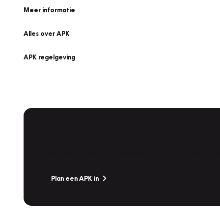
Meer informatie
Alles over APK
APK regelgeving
APK Keuring bij Vakgarage!
Is het weer tijd voor de jaarlijkse APK? Ga snel naar V
Plan een APK in