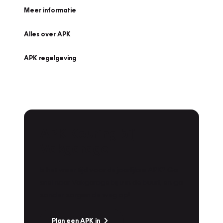
Meer informatie
Alles over APK
APK regelgeving
APK Keuring bij
Vakgarage!
Is het weer tijd voor de jaarlijkse APK? Ga
snel naar Vakgarage bij u in de buurt, en ga
zonder zorgen de weg op!
Plan een APK in