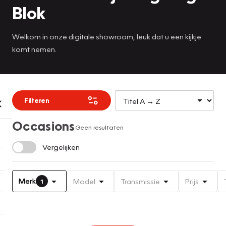
Blok
Welkom in onze digitale showroom, leuk dat u een kijkje
komt nemen.
Filteren
Occasions
Geen resultaten
Vergelijken
Merk
Model
Transmissie
Prijs
1