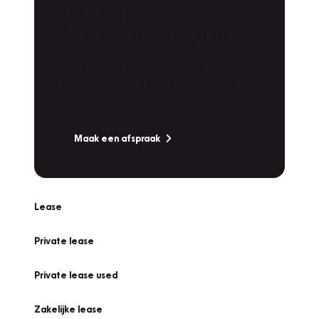
Plan een
Werkplaatsafspraak
Is uw auto toe aan Onderhoud,
Bandenwissel of een Vakantiecheck? Plan
online een afspraak!
Maak een afspraak
Lease
Private lease
Private lease used
Zakelijke lease