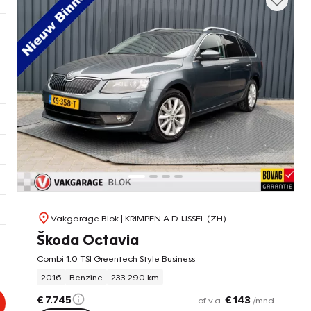
Vakgarage Blok
| KRIMPEN A.D. IJSSEL (ZH)
Škoda Octavia
Combi 1.0 TSI Greentech Style Business
2016
Benzine
233.290 km
€ 7.745
€ 143
of v.a.
/mnd