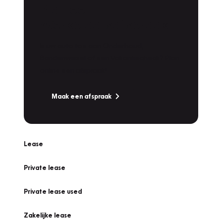
Plan een
Werkplaatsafspraak
Is uw auto toe aan Onderhoud,
Bandenwissel of een Vakantiecheck? Plan
online een afspraak!
Maak een afspraak
Lease
Private lease
Private lease used
Zakelijke lease