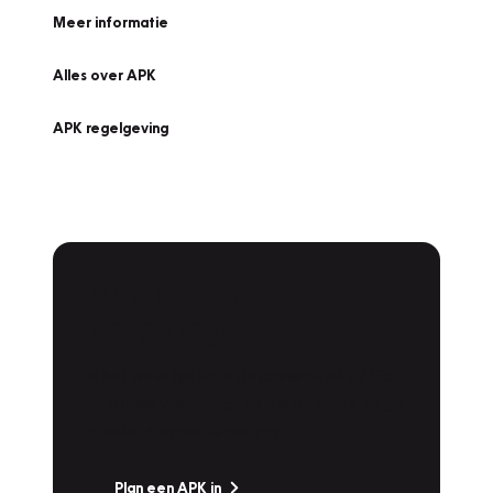
Meer informatie
Alles over APK
APK regelgeving
APK Keuring bij
Vakgarage!
Is het weer tijd voor de jaarlijkse APK? Ga
snel naar Vakgarage bij u in de buurt, en ga
zonder zorgen de weg op!
Plan een APK in