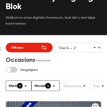
Blok
Welkom in onze digitale showroom, leuk dat u een kijkje
komt nemen.
Filteren
Occasions
1 resultaat
Vergelijken
Merk
Model
Transmissie
Prijs
1
1