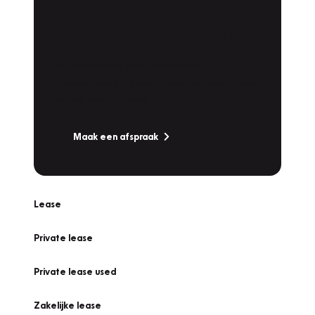
Plan een
Werkplaatsafspraak
Is uw auto toe aan Onderhoud,
Bandenwissel of een Vakantiecheck? Plan
online een afspraak!
Maak een afspraak
Lease
Private lease
Private lease used
Zakelijke lease