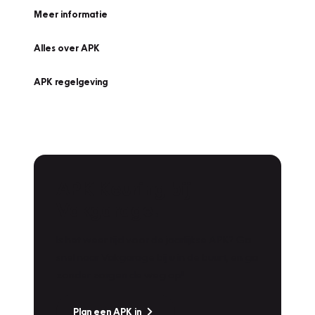
Meer informatie
Alles over APK
APK regelgeving
APK Keuring bij
Vakgarage!
Is het weer tijd voor de jaarlijkse APK? Ga
snel naar Vakgarage bij u in de buurt, en ga
zonder zorgen de weg op!
Plan een APK in