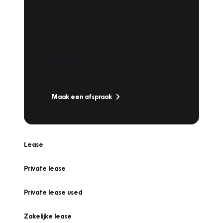
Plan een
Werkplaatsafspraak
Is uw auto toe aan Onderhoud,
Bandenwissel of een Vakantiecheck? Plan
online een afspraak!
Maak een afspraak
Lease
Private lease
Private lease used
Zakelijke lease