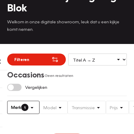
Blok
Welkom in onze digitale showroom, leuk dat u een kijkje
komt nemen.
Filteren
Occasions
Geen resultaten
Vergelijken
Merk
Model
Transmissie
Prijs
1