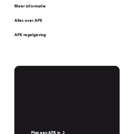
Meer informatie
Alles over APK
APK regelgeving
APK Keuring bij
Vakgarage!
Is het weer tijd voor de jaarlijkse APK? Ga
snel naar Vakgarage bij u in de buurt, en ga
zonder zorgen de weg op!
Plan een APK in