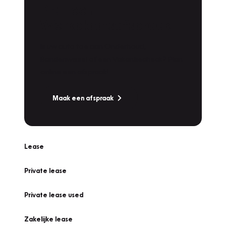
Plan een
Werkplaatsafspraak
Is uw auto toe aan Onderhoud,
Bandenwissel of een Vakantiecheck? Plan
online een afspraak!
Maak een afspraak
Lease
Private lease
Private lease used
Zakelijke lease