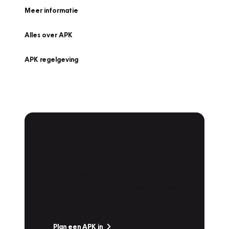
Meer informatie
Alles over APK
APK regelgeving
APK Keuring bij
Vakgarage!
Is het weer tijd voor de jaarlijkse APK? Ga
snel naar Vakgarage bij u in de buurt, en ga
zonder zorgen de weg op!
Plan een APK in