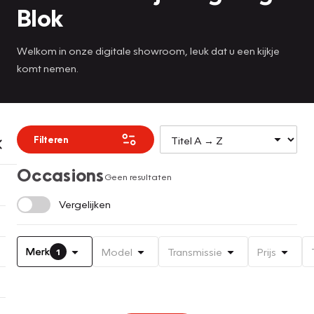
Blok
Welkom in onze digitale showroom, leuk dat u een kijkje
komt nemen.
Filteren
Occasions
Geen resultaten
Vergelijken
Merk
Model
Transmissie
Prijs
1