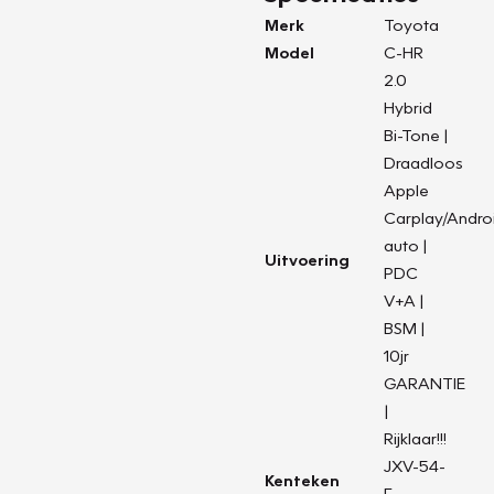
Merk
Toyota
Model
C-HR
2.0
Hybrid
Bi-Tone |
Draadloos
Apple
Carplay/Andro
auto |
Uitvoering
PDC
V+A |
BSM |
10jr
GARANTIE
|
Rijklaar!!!
JXV-54-
Kenteken
F