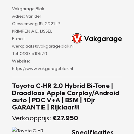
Vakgarage Blok
Adres: Van der
Giessenweg 15, 2921 LP
KRIMPEN A.D. IJSSEL
E-mail:
werkplaats@vakgarageblok.nl
Tel: 0180-510579
Website:
https://www.vakgarageblok.nl
Toyota C-HR 2.0 Hybrid Bi-Tone |
Draadloos Apple Carplay/Android
auto | PDC V+A | BSM | 10jr
GARANTIE | Rijklaar!!!
Verkoopprijs:
€27.950
Specificaties