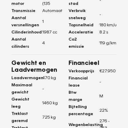
motor
(135
stad
Transmissie
Automaat
Verbruik
-
Aantal
snelweg
1
versnellingen
Topsnelheid
180 km/u
Cilinderinhoud
1987 cc
Acceleratie
8.2 s
Aantal
Co2
4
119 g/km
cilinders
emissie
Gewicht en
Financieel
Laadvermogen
Verkoopprijs
€27.950
Laadvermogen
470 kg
Financial
-
Maximaal
lease
-
gewicht
Btw
M
Gewicht
marge
1460 kg
leeg
Bijtelling
22%
Treklast
percentage
725 kg
geremd
276 -
Wegenbelasting
Treklast
253