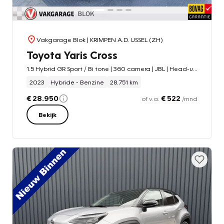
Vakgarage Blok
| KRIMPEN A.D. IJSSEL (ZH)
Toyota Yaris Cross
1.5 Hybrid GR Sport / Bi tone | 360 camera | JBL | Head-up | Rijklaar!!!
2023
Hybride - Benzine
28.751 km
€ 28.950
€ 522
of v.a.
/mnd
Bekijk