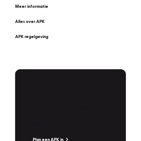
Meer informatie
Alles over APK
APK regelgeving
APK Keuring bij
Vakgarage!
Is het weer tijd voor de jaarlijkse APK? Ga
snel naar Vakgarage bij u in de buurt, en ga
zonder zorgen de weg op!
Plan een APK in