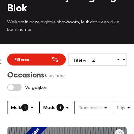
Blok
Welkom in onze digitale showroom, leuk dat u een kijkje
komt nemen.
Filteren
Occasions
8 resultaten
Vergelijken
Merk
Model
Transmissie
Prijs
1
1