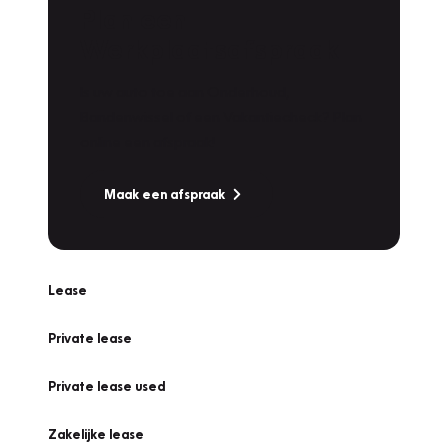
Plan een
Werkplaatsafspraak
Is uw auto toe aan Onderhoud,
Bandenwissel of een Vakantiecheck? Plan
online een afspraak!
Maak een afspraak
Lease
Private lease
Private lease used
Zakelijke lease