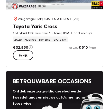
Vakgarage Blok
| KRIMPEN A.D. IJSSEL (ZH)
Toyota Yaris Cross
1.5 Hybrid 130 Executive / Bi tone | BSM | Head-up display | PDC V+A | Rijklaar!!
2025
Hybride - Benzine
6.012 km
€ 32.950
€ 610
of v.a.
/mnd
Bekijk
BETROUWBARE OCCASIONS
Ontdek onze zorgvuldig geselecteerde
tweedehands en nieuwe auto's met garantie en
topservice!