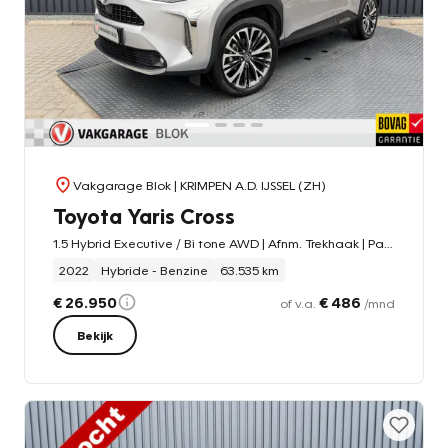
Vakgarage Blok
| KRIMPEN A.D. IJSSEL (ZH)
Toyota Yaris Cross
1.5 Hybrid Executive / Bi tone AWD | Afnm. Trekhaak | Pano dak | JBL | 10jr GARANTIE | Rijklaar!!!
2022
Hybride - Benzine
63.535 km
€ 26.950
€ 486
of v.a.
/mnd
Bekijk