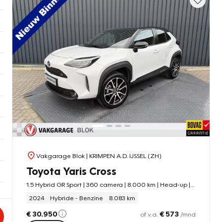
Vakgarage Blok
| KRIMPEN A.D. IJSSEL (ZH)
Toyota Yaris Cross
1.5 Hybrid GR Sport | 360 camera | 8.000 km | Head-up | BSM | Rijklaar!!
2024
Hybride - Benzine
8.083 km
€ 30.950
€ 573
of v.a.
/mnd