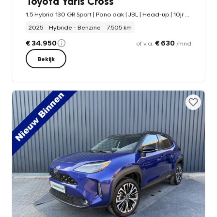
Toyota Yaris Cross
1.5 Hybrid 130 GR Sport | Pano dak | JBL | Head-up | 10jr GARANTIE | Rijklaar!!
2025
Hybride - Benzine
7.505 km
€ 34.950
€ 630
of v.a.
/mnd
Bekijk